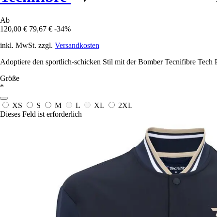
Ab
120,00 €
79,67 €
-34%
inkl. MwSt. zzgl.
Versandkosten
Adoptiere den sportlich-schicken Stil mit der Bomber Tecnifibre Tech P
Größe
*
XS
S
M
L
XL
2XL
Dieses Feld ist erforderlich