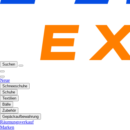
Suchen
Neue
Schneeschuhe
Schuhe
Textilien
Bälle
Zubehör
Gepäckaufbewahrung
Räumungsverkauf
Marken