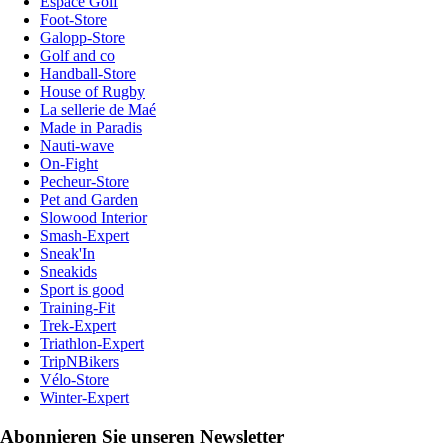
Espace Golf
Foot-Store
Galopp-Store
Golf and co
Handball-Store
House of Rugby
La sellerie de Maé
Made in Paradis
Nauti-wave
On-Fight
Pecheur-Store
Pet and Garden
Slowood Interior
Smash-Expert
Sneak'In
Sneakids
Sport is good
Training-Fit
Trek-Expert
Triathlon-Expert
TripNBikers
Vélo-Store
Winter-Expert
Abonnieren Sie unseren Newsletter