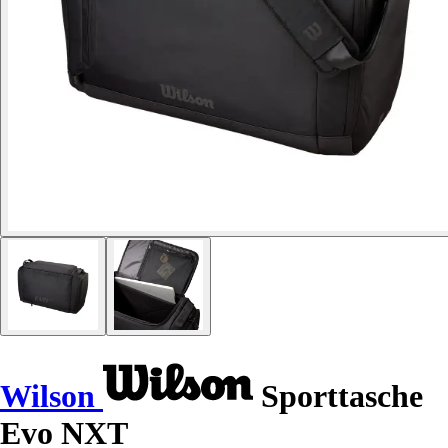
Wilson
Sporttasche
Evo NXT