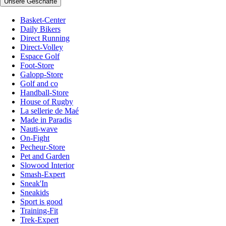
Unsere Geschäfte
Basket-Center
Daily Bikers
Direct Running
Direct-Volley
Espace Golf
Foot-Store
Galopp-Store
Golf and co
Handball-Store
House of Rugby
La sellerie de Maé
Made in Paradis
Nauti-wave
On-Fight
Pecheur-Store
Pet and Garden
Slowood Interior
Smash-Expert
Sneak'In
Sneakids
Sport is good
Training-Fit
Trek-Expert