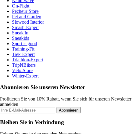
Nauti-wave
On-Fight
Pecheur-Store
Pet and Garden
Slowood Interior
Smash-Expert
Sneak'In
Sneakids
Sport is good
Training-Fit
Trek-Expert
Triathlon-Expert
TripNBikers
Vélo-Store
Winter-Expert
Abonnieren Sie unseren Newsletter
Profitieren Sie von 10% Rabatt, wenn Sie sich für unseren Newsletter
anmelden
Abonnieren
Bleiben Sie in Verbindung
Folgen Sie uns in den sozialen Netzwerken