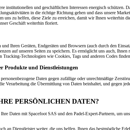
institutionellen und geschäftlichen Interessen energisch schützen. Da
ungsaktivitäten in die richtige Richtung gehen und dass unsere Marketi
uns zu helfen, diese Ziele zu erreichen, damit wir Ihnen weiterhin di
nser Geschäft weiterhin floriert.
en und Ihren Geräten, Endgeräten und Browsern (auch durch den Einsat
nzen auf unseren Seiten zu speichern. Es ermöglicht uns auch, Ihnen re
on Tracking-Technologien wie Cookies, Tags und anderen Codes finden
r Produkte und Dienstleistungen
 personenbezogene Daten gegen zufällige oder unrechtmäßige Zerstörun
die Verarbeitung die Übermittlung von Daten beinhaltet, und gegen je
R IHRE PERSÖNLICHEN DATEN?
ir Ihre Daten mit Spacefoot SAS und den Padel-Expert-Partnern, um un
uch an Dienstleister weiter, die uns helfen, Ihnen das bestmögliche Erl