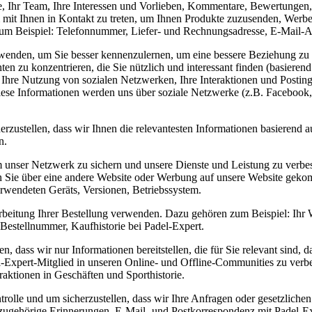
me, Ihr Team, Ihre Interessen und Vorlieben, Kommentare, Bewertungen,
 mit Ihnen in Kontakt zu treten, um Ihnen Produkte zuzusenden, Werbe
 zum Beispiel: Telefonnummer, Liefer- und Rechnungsadresse, E-Mail-
erwenden, um Sie besser kennenzulernen, um eine bessere Beziehung zu
 zu konzentrieren, die Sie nützlich und interessant finden (basierend 
: Ihre Nutzung von sozialen Netzwerken, Ihre Interaktionen und Postin
ese Informationen werden uns über soziale Netzwerke (z.B. Facebook, S
rzustellen, dass wir Ihnen die relevantesten Informationen basierend 
n.
m unser Netzwerk zu sichern und unsere Dienste und Leistung zu verb
Sie über eine andere Website oder Werbung auf unsere Website gekomm
rwendeten Geräts, Versionen, Betriebssystem.
earbeitung Ihrer Bestellung verwenden. Dazu gehören zum Beispiel: Ih
 Bestellnummer, Kaufhistorie bei Padel-Expert.
n, dass wir nur Informationen bereitstellen, die für Sie relevant sind,
el-Expert-Mitglied in unseren Online- und Offline-Communities zu verb
aktionen in Geschäften und Sporthistorie.
trolle und um sicherzustellen, dass wir Ihre Anfragen oder gesetzlich
zugehörige Erinnerungen, E-Mail- und Postkorrespondenz mit Padel-Ex