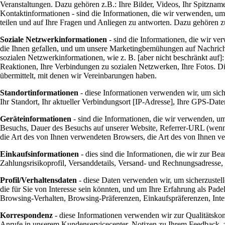
Veranstaltungen. Dazu gehören z.B.: Ihre Bilder, Videos, Ihr Spitzna
Kontaktinformationen - sind die Informationen, die wir verwenden, um
teilen und auf Ihre Fragen und Anliegen zu antworten. Dazu gehören
Soziale Netzwerkinformationen
- sind die Informationen, die wir v
die Ihnen gefallen, und um unsere Marketingbemühungen auf Nachrichten
sozialen Netzwerkinformationen, wie z. B. [aber nicht beschränkt auf]
Reaktionen, Ihre Verbindungen zu sozialen Netzwerken, Ihre Fotos. Di
übermittelt, mit denen wir Vereinbarungen haben.
Standortinformationen
- diese Informationen verwenden wir, um siche
Ihr Standort, Ihr aktueller Verbindungsort [IP-Adresse], Ihre GPS-Date
Geräteinformationen
- sind die Informationen, die wir verwenden, u
Besuchs, Dauer des Besuchs auf unserer Website, Referrer-URL (wenn 
die Art des von Ihnen verwendeten Browsers, die Art des von Ihnen ve
Einkaufsinformationen
- dies sind die Informationen, die wir zur B
Zahlungsrisikoprofil, Versanddetails, Versand- und Rechnungsadresse,
Profil/Verhaltensdaten
- diese Daten verwenden wir, um sicherzustelle
die für Sie von Interesse sein könnten, und um Ihre Erfahrung als Pad
Browsing-Verhalten, Browsing-Präferenzen, Einkaufspräferenzen, Inter
Korrespondenz
- diese Informationen verwenden wir zur Qualitätskon
Anrufe in unserem Kundenservicecenter, Notizen zu Ihrem Feedback, 