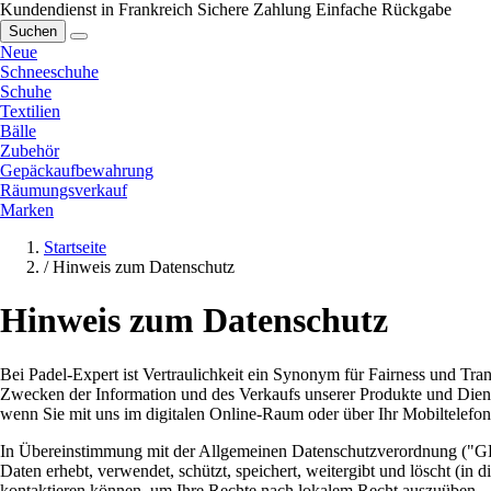
Kundendienst in Frankreich
Sichere Zahlung
Einfache Rückgabe
Suchen
Neue
Schneeschuhe
Schuhe
Textilien
Bälle
Zubehör
Gepäckaufbewahrung
Räumungsverkauf
Marken
Startseite
/
Hinweis zum Datenschutz
Hinweis zum Datenschutz
Bei Padel-Expert ist Vertraulichkeit ein Synonym für Fairness und T
Zwecken der Information und des Verkaufs unserer Produkte und Dienst
wenn Sie mit uns im digitalen Online-Raum oder über Ihr Mobiltelefon 
In Übereinstimmung mit der Allgemeinen Datenschutzverordnung ("GDP
Daten erhebt, verwendet, schützt, speichert, weitergibt und löscht (i
kontaktieren können, um Ihre Rechte nach lokalem Recht auszuüben.