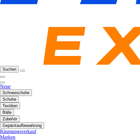
Suchen
Neue
Schneeschuhe
Schuhe
Textilien
Bälle
Zubehör
Gepäckaufbewahrung
Räumungsverkauf
Marken