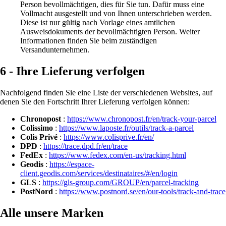
Person bevollmächtigen, dies für Sie tun. Dafür muss eine
Vollmacht ausgestellt und von Ihnen unterschrieben werden.
Diese ist nur gültig nach Vorlage eines amtlichen
Ausweisdokuments der bevollmächtigten Person. Weiter
Informationen finden Sie beim zuständigen
Versandunternehmen.
6 - Ihre Lieferung verfolgen
Nachfolgend finden Sie eine Liste der verschiedenen Websites, auf
denen Sie den Fortschritt Ihrer Lieferung verfolgen können:
Chronopost
:
https://www.chronopost.fr/en/track-your-parcel
Colissimo
:
https://www.laposte.fr/outils/track-a-parcel
Colis Privé
:
https://www.colisprive.fr/en/
DPD
:
https://trace.dpd.fr/en/trace
FedEx
:
https://www.fedex.com/en-us/tracking.html
Geodis
:
https://espace-
client.geodis.com/services/destinataires/#/en/login
GLS
:
https://gls-group.com/GROUP/en/parcel-tracking
PostNord
:
https://www.postnord.se/en/our-tools/track-and-trace
Alle unsere Marken