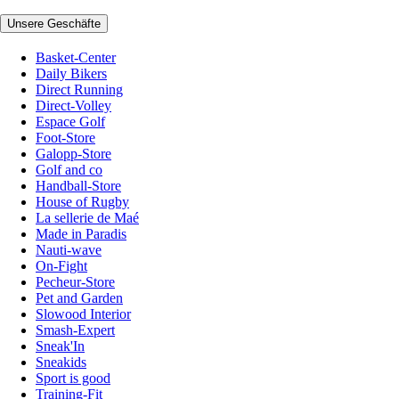
Unsere Geschäfte
Basket-Center
Daily Bikers
Direct Running
Direct-Volley
Espace Golf
Foot-Store
Galopp-Store
Golf and co
Handball-Store
House of Rugby
La sellerie de Maé
Made in Paradis
Nauti-wave
On-Fight
Pecheur-Store
Pet and Garden
Slowood Interior
Smash-Expert
Sneak'In
Sneakids
Sport is good
Training-Fit