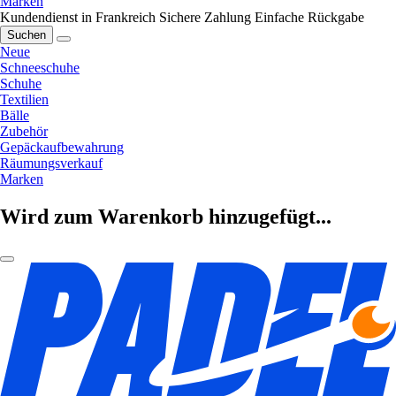
Marken
Kundendienst in Frankreich
Sichere Zahlung
Einfache Rückgabe
Suchen
Neue
Schneeschuhe
Schuhe
Textilien
Bälle
Zubehör
Gepäckaufbewahrung
Räumungsverkauf
Marken
Wird zum Warenkorb hinzugefügt...