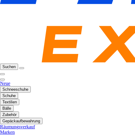
Suchen
Neue
Schneeschuhe
Schuhe
Textilien
Bälle
Zubehör
Gepäckaufbewahrung
Räumungsverkauf
Marken