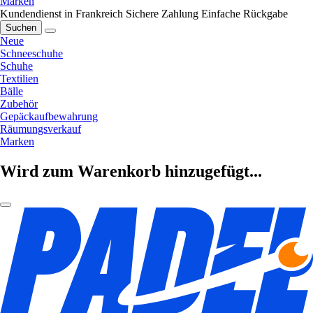
Marken
Kundendienst in Frankreich
Sichere Zahlung
Einfache Rückgabe
Suchen
Neue
Schneeschuhe
Schuhe
Textilien
Bälle
Zubehör
Gepäckaufbewahrung
Räumungsverkauf
Marken
Wird zum Warenkorb hinzugefügt...