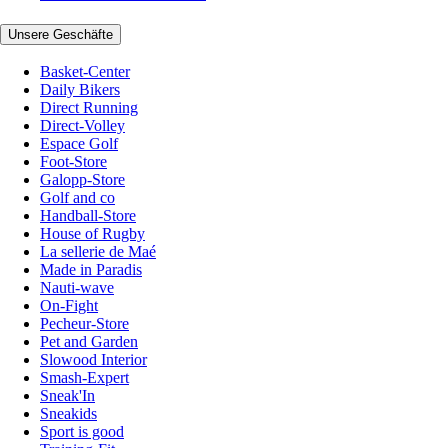
Unsere Geschäfte
Basket-Center
Daily Bikers
Direct Running
Direct-Volley
Espace Golf
Foot-Store
Galopp-Store
Golf and co
Handball-Store
House of Rugby
La sellerie de Maé
Made in Paradis
Nauti-wave
On-Fight
Pecheur-Store
Pet and Garden
Slowood Interior
Smash-Expert
Sneak'In
Sneakids
Sport is good