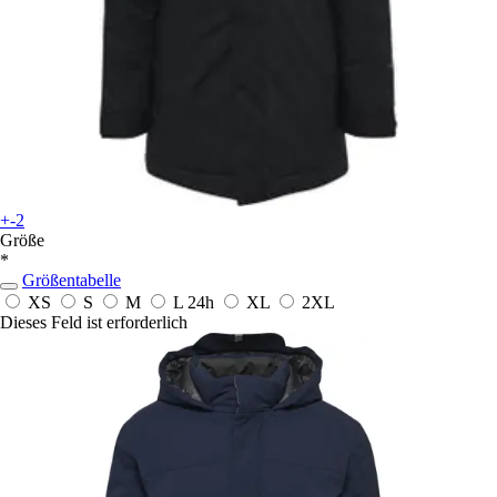
+-2
Größe
*
Größentabelle
XS
S
M
L
24h
XL
2XL
Dieses Feld ist erforderlich