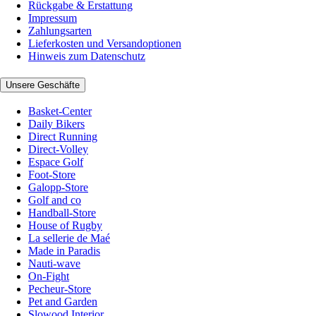
Rückgabe & Erstattung
Impressum
Zahlungsarten
Lieferkosten und Versandoptionen
Hinweis zum Datenschutz
Unsere Geschäfte
Basket-Center
Daily Bikers
Direct Running
Direct-Volley
Espace Golf
Foot-Store
Galopp-Store
Golf and co
Handball-Store
House of Rugby
La sellerie de Maé
Made in Paradis
Nauti-wave
On-Fight
Pecheur-Store
Pet and Garden
Slowood Interior