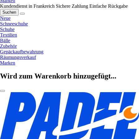
Marken
Kundendienst in Frankreich
Sichere Zahlung
Einfache Rückgabe
Suchen
Neue
Schneeschuhe
Schuhe
Textilien
Bälle
Zubehör
Gepäckaufbewahrung
Räumungsverkauf
Marken
Wird zum Warenkorb hinzugefügt...