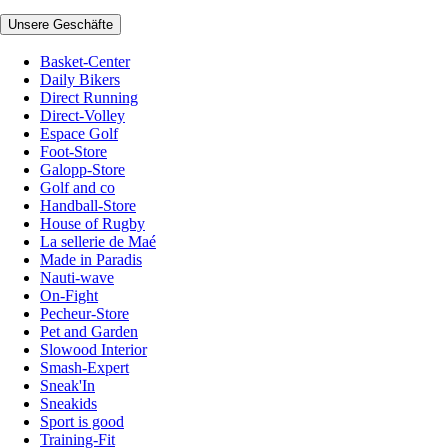
Unsere Geschäfte
Basket-Center
Daily Bikers
Direct Running
Direct-Volley
Espace Golf
Foot-Store
Galopp-Store
Golf and co
Handball-Store
House of Rugby
La sellerie de Maé
Made in Paradis
Nauti-wave
On-Fight
Pecheur-Store
Pet and Garden
Slowood Interior
Smash-Expert
Sneak'In
Sneakids
Sport is good
Training-Fit