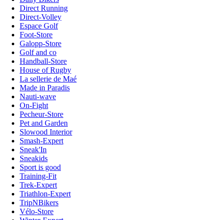
Direct Running
Direct-Volley
Espace Golf
Foot-Store
Galopp-Store
Golf and co
Handball-Store
House of Rugby
La sellerie de Maé
Made in Paradis
Nauti-wave
On-Fight
Pecheur-Store
Pet and Garden
Slowood Interior
Smash-Expert
Sneak'In
Sneakids
Sport is good
Training-Fit
Trek-Expert
Triathlon-Expert
TripNBikers
Vélo-Store