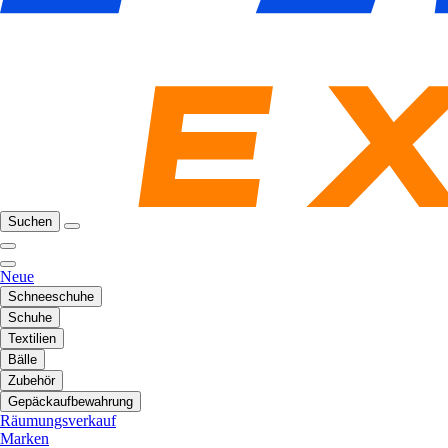
Suchen
Neue
Schneeschuhe
Schuhe
Textilien
Bälle
Zubehör
Gepäckaufbewahrung
Räumungsverkauf
Marken