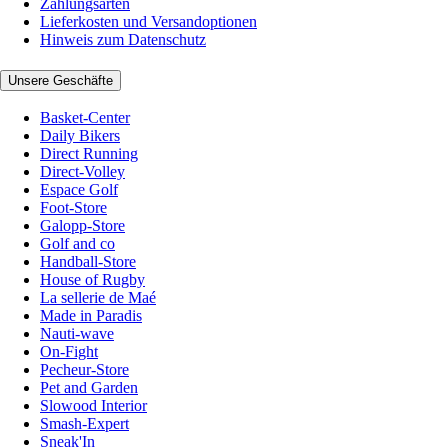
Zahlungsarten
Lieferkosten und Versandoptionen
Hinweis zum Datenschutz
Unsere Geschäfte
Basket-Center
Daily Bikers
Direct Running
Direct-Volley
Espace Golf
Foot-Store
Galopp-Store
Golf and co
Handball-Store
House of Rugby
La sellerie de Maé
Made in Paradis
Nauti-wave
On-Fight
Pecheur-Store
Pet and Garden
Slowood Interior
Smash-Expert
Sneak'In