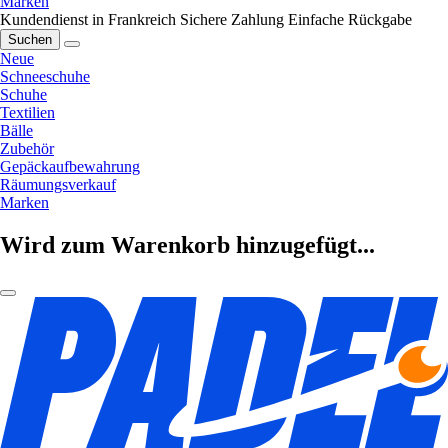
Marken
Kundendienst in Frankreich
Sichere Zahlung
Einfache Rückgabe
Suchen
Neue
Schneeschuhe
Schuhe
Textilien
Bälle
Zubehör
Gepäckaufbewahrung
Räumungsverkauf
Marken
Wird zum Warenkorb hinzugefügt...