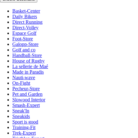
Basket-Center
Daily Bikers
Direct Running
Direct-Volley
Espace Golf
Foot-Store
Galopp-Store
Golf and co
Handball-Store
House of Rugby
La sellerie de Maé
Made in Paradis
Nauti-wave
On-Fight
Pecheur-Store
Pet and Garden
Slowood Interior
Smash-Expert
Sneak'In
Sneakids
Sport is good
Training-Fit
Trek-Expert