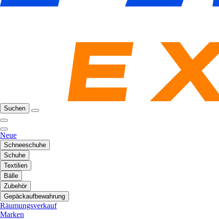
Suchen
Neue
Schneeschuhe
Schuhe
Textilien
Bälle
Zubehör
Gepäckaufbewahrung
Räumungsverkauf
Marken