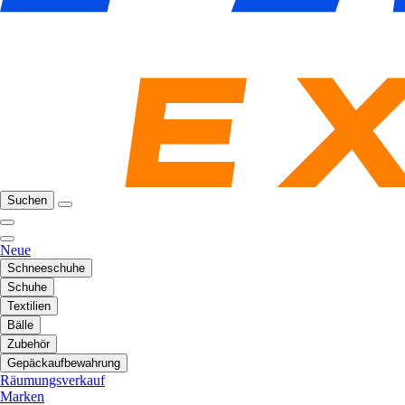
Suchen
Neue
Schneeschuhe
Schuhe
Textilien
Bälle
Zubehör
Gepäckaufbewahrung
Räumungsverkauf
Marken