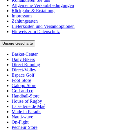
Kontaktieren Sie uns
Allgemeine Verkaufsbedingungen
Rückgabe & Erstattung
Impressum
Zahlungsarten
Lieferkosten und Versandoptionen
Hinweis zum Datenschutz
Unsere Geschäfte
Basket-Center
Daily Bikers
Direct Running
Direct-Volley
Espace Golf
Foot-Store
Galopp-Store
Golf and co
Handball-Store
House of Rugby
La sellerie de Maé
Made in Paradis
Nauti-wave
On-Fight
Pecheur-Store