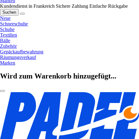
Marken
Kundendienst in Frankreich
Sichere Zahlung
Einfache Rückgabe
Suchen
Neue
Schneeschuhe
Schuhe
Textilien
Bälle
Zubehör
Gepäckaufbewahrung
Räumungsverkauf
Marken
Wird zum Warenkorb hinzugefügt...