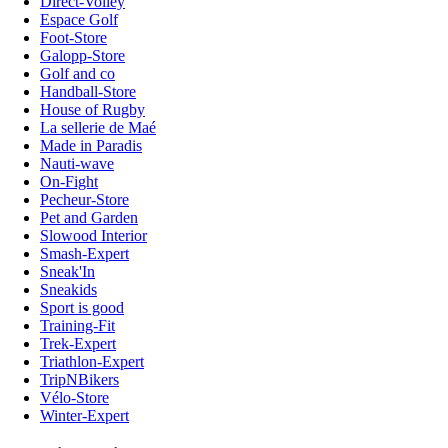
Direct-Volley
Espace Golf
Foot-Store
Galopp-Store
Golf and co
Handball-Store
House of Rugby
La sellerie de Maé
Made in Paradis
Nauti-wave
On-Fight
Pecheur-Store
Pet and Garden
Slowood Interior
Smash-Expert
Sneak'In
Sneakids
Sport is good
Training-Fit
Trek-Expert
Triathlon-Expert
TripNBikers
Vélo-Store
Winter-Expert