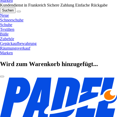
Marken
Kundendienst in Frankreich
Sichere Zahlung
Einfache Rückgabe
Suchen
Neue
Schneeschuhe
Schuhe
Textilien
Bälle
Zubehör
Gepäckaufbewahrung
Räumungsverkauf
Marken
Wird zum Warenkorb hinzugefügt...