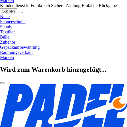
Marken
Kundendienst in Frankreich
Sichere Zahlung
Einfache Rückgabe
Suchen
Neue
Schneeschuhe
Schuhe
Textilien
Bälle
Zubehör
Gepäckaufbewahrung
Räumungsverkauf
Marken
Wird zum Warenkorb hinzugefügt...