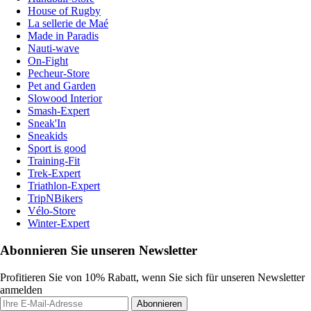
House of Rugby
La sellerie de Maé
Made in Paradis
Nauti-wave
On-Fight
Pecheur-Store
Pet and Garden
Slowood Interior
Smash-Expert
Sneak'In
Sneakids
Sport is good
Training-Fit
Trek-Expert
Triathlon-Expert
TripNBikers
Vélo-Store
Winter-Expert
Abonnieren Sie unseren Newsletter
Profitieren Sie von 10% Rabatt, wenn Sie sich für unseren Newsletter
anmelden
Abonnieren