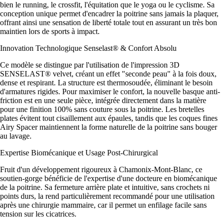
bien le running, le crossfit, l'équitation que le yoga ou le cyclisme. Sa
conception unique permet d'encadrer la poitrine sans jamais la plaquer,
offrant ainsi une sensation de liberté totale tout en assurant un très bon
maintien lors de sports à impact.
Innovation Technologique Senselast® & Confort Absolu
Ce modèle se distingue par l'utilisation de l'impression 3D
SENSELAST® velvet, créant un effet "seconde peau" à la fois doux,
dense et respirant. La structure est thermosoudée, éliminant le besoin
d'armatures rigides. Pour maximiser le confort, la nouvelle basque anti-
friction est en une seule pièce, intégrée directement dans la matière
pour une finition 100% sans couture sous la poitrine. Les bretelles
plates évitent tout cisaillement aux épaules, tandis que les coques fines
Airy Spacer maintiennent la forme naturelle de la poitrine sans bouger
au lavage.
Expertise Biomécanique et Usage Post-Chirurgical
Fruit d'un développement rigoureux à Chamonix-Mont-Blanc, ce
soutien-gorge bénéficie de l'expertise d'une docteure en biomécanique
de la poitrine. Sa fermeture arrière plate et intuitive, sans crochets ni
points durs, la rend particulièrement recommandé pour une utilisation
après une chirurgie mammaire, car il permet un enfilage facile sans
tension sur les cicatrices.