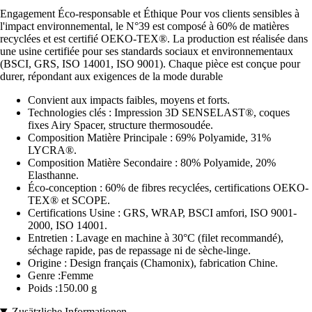
Engagement Éco-responsable et Éthique Pour vos clients sensibles à
l'impact environnemental, le N°39 est composé à 60% de matières
recyclées et est certifié OEKO-TEX®. La production est réalisée dans
une usine certifiée pour ses standards sociaux et environnementaux
(BSCI, GRS, ISO 14001, ISO 9001). Chaque pièce est conçue pour
durer, répondant aux exigences de la mode durable
Convient aux impacts faibles, moyens et forts.
Technologies clés : Impression 3D SENSELAST®, coques
fixes Airy Spacer, structure thermosoudée.
Composition Matière Principale : 69% Polyamide, 31%
LYCRA®.
Composition Matière Secondaire : 80% Polyamide, 20%
Elasthanne.
Éco-conception : 60% de fibres recyclées, certifications OEKO-
TEX® et SCOPE.
Certifications Usine : GRS, WRAP, BSCI amfori, ISO 9001-
2000, ISO 14001.
Entretien : Lavage en machine à 30°C (filet recommandé),
séchage rapide, pas de repassage ni de sèche-linge.
Origine : Design français (Chamonix), fabrication Chine.
Genre :Femme
Poids :150.00 g
Zusätzliche Informationen