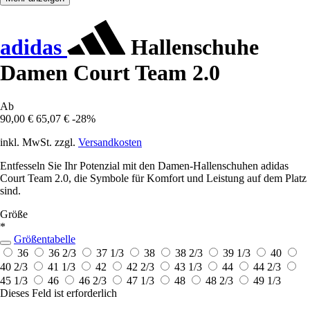
adidas
Hallenschuhe
Damen Court Team 2.0
Ab
90,00 €
65,07 €
-28%
inkl. MwSt. zzgl.
Versandkosten
Entfesseln Sie Ihr Potenzial mit den Damen-Hallenschuhen adidas
Court Team 2.0, die Symbole für Komfort und Leistung auf dem Platz
sind.
Größe
*
Größentabelle
36
36 2/3
37 1/3
38
38 2/3
39 1/3
40
40 2/3
41 1/3
42
42 2/3
43 1/3
44
44 2/3
45 1/3
46
46 2/3
47 1/3
48
48 2/3
49 1/3
Dieses Feld ist erforderlich