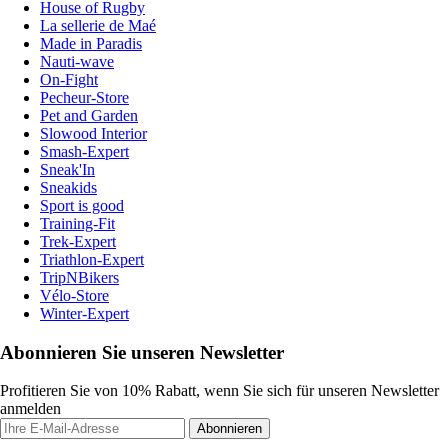
House of Rugby
La sellerie de Maé
Made in Paradis
Nauti-wave
On-Fight
Pecheur-Store
Pet and Garden
Slowood Interior
Smash-Expert
Sneak'In
Sneakids
Sport is good
Training-Fit
Trek-Expert
Triathlon-Expert
TripNBikers
Vélo-Store
Winter-Expert
Abonnieren Sie unseren Newsletter
Profitieren Sie von 10% Rabatt, wenn Sie sich für unseren Newsletter
anmelden
Abonnieren