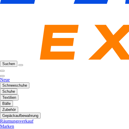
Suchen
Neue
Schneeschuhe
Schuhe
Textilien
Bälle
Zubehör
Gepäckaufbewahrung
Räumungsverkauf
Marken