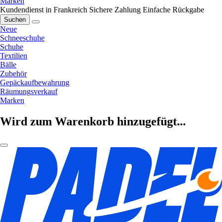
Marken
Kundendienst in Frankreich
Sichere Zahlung
Einfache Rückgabe
Suchen
Neue
Schneeschuhe
Schuhe
Textilien
Bälle
Zubehör
Gepäckaufbewahrung
Räumungsverkauf
Marken
Wird zum Warenkorb hinzugefügt...