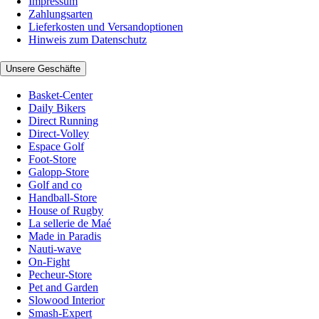
Impressum
Zahlungsarten
Lieferkosten und Versandoptionen
Hinweis zum Datenschutz
Unsere Geschäfte
Basket-Center
Daily Bikers
Direct Running
Direct-Volley
Espace Golf
Foot-Store
Galopp-Store
Golf and co
Handball-Store
House of Rugby
La sellerie de Maé
Made in Paradis
Nauti-wave
On-Fight
Pecheur-Store
Pet and Garden
Slowood Interior
Smash-Expert