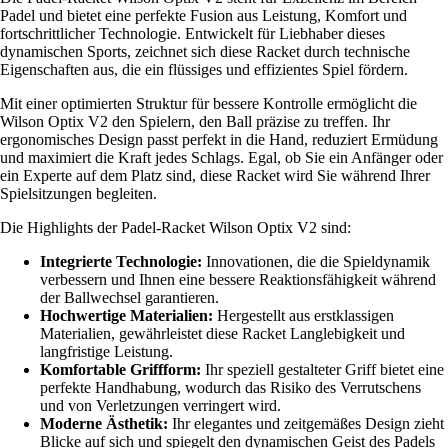
Padel und bietet eine perfekte Fusion aus Leistung, Komfort und
fortschrittlicher Technologie. Entwickelt für Liebhaber dieses
dynamischen Sports, zeichnet sich diese Racket durch technische
Eigenschaften aus, die ein flüssiges und effizientes Spiel fördern.
Mit einer optimierten Struktur für bessere Kontrolle ermöglicht die
Wilson Optix V2 den Spielern, den Ball präzise zu treffen. Ihr
ergonomisches Design passt perfekt in die Hand, reduziert Ermüdung
und maximiert die Kraft jedes Schlags. Egal, ob Sie ein Anfänger oder
ein Experte auf dem Platz sind, diese Racket wird Sie während Ihrer
Spielsitzungen begleiten.
Die Highlights der Padel-Racket Wilson Optix V2 sind:
Integrierte Technologie:
Innovationen, die die Spieldynamik
verbessern und Ihnen eine bessere Reaktionsfähigkeit während
der Ballwechsel garantieren.
Hochwertige Materialien:
Hergestellt aus erstklassigen
Materialien, gewährleistet diese Racket Langlebigkeit und
langfristige Leistung.
Komfortable Griffform:
Ihr speziell gestalteter Griff bietet eine
perfekte Handhabung, wodurch das Risiko des Verrutschens
und von Verletzungen verringert wird.
Moderne Ästhetik:
Ihr elegantes und zeitgemäßes Design zieht
Blicke auf sich und spiegelt den dynamischen Geist des Padels