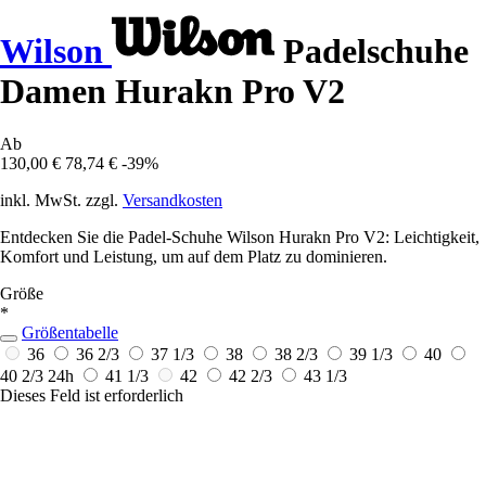
Wilson
Padelschuhe
Damen Hurakn Pro V2
Ab
130,00 €
78,74 €
-39%
inkl. MwSt. zzgl.
Versandkosten
Entdecken Sie die Padel-Schuhe Wilson Hurakn Pro V2: Leichtigkeit,
Komfort und Leistung, um auf dem Platz zu dominieren.
Größe
*
Größentabelle
36
36 2/3
37 1/3
38
38 2/3
39 1/3
40
40 2/3
24h
41 1/3
42
42 2/3
43 1/3
Dieses Feld ist erforderlich