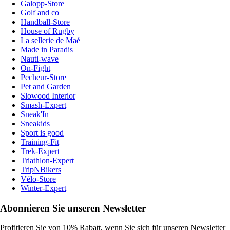
Galopp-Store
Golf and co
Handball-Store
House of Rugby
La sellerie de Maé
Made in Paradis
Nauti-wave
On-Fight
Pecheur-Store
Pet and Garden
Slowood Interior
Smash-Expert
Sneak'In
Sneakids
Sport is good
Training-Fit
Trek-Expert
Triathlon-Expert
TripNBikers
Vélo-Store
Winter-Expert
Abonnieren Sie unseren Newsletter
Profitieren Sie von 10% Rabatt, wenn Sie sich für unseren Newsletter