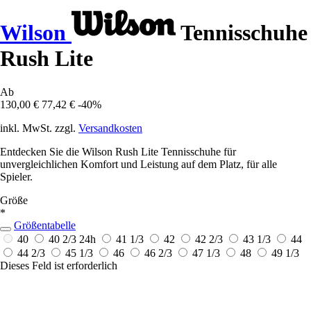
Wilson
Tennisschuhe
Rush Lite
Ab
130,00 €
77,42 €
-40%
inkl. MwSt. zzgl.
Versandkosten
Entdecken Sie die Wilson Rush Lite Tennisschuhe für
unvergleichlichen Komfort und Leistung auf dem Platz, für alle
Spieler.
Größe
*
Größentabelle
40
40 2/3
24h
41 1/3
42
42 2/3
43 1/3
44
44 2/3
45 1/3
46
46 2/3
47 1/3
48
49 1/3
Dieses Feld ist erforderlich