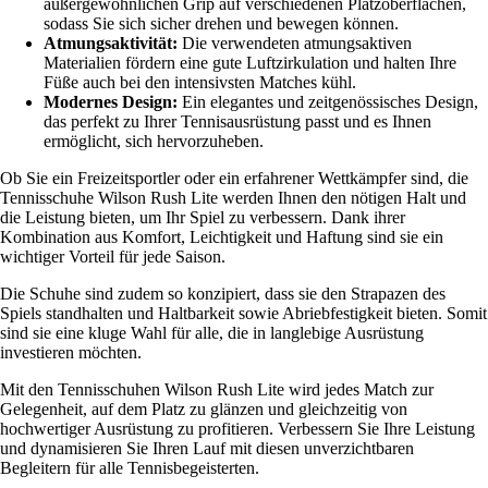
außergewöhnlichen Grip auf verschiedenen Platzoberflächen,
sodass Sie sich sicher drehen und bewegen können.
Atmungsaktivität:
Die verwendeten atmungsaktiven
Materialien fördern eine gute Luftzirkulation und halten Ihre
Füße auch bei den intensivsten Matches kühl.
Modernes Design:
Ein elegantes und zeitgenössisches Design,
das perfekt zu Ihrer Tennisausrüstung passt und es Ihnen
ermöglicht, sich hervorzuheben.
Ob Sie ein Freizeitsportler oder ein erfahrener Wettkämpfer sind, die
Tennisschuhe Wilson Rush Lite werden Ihnen den nötigen Halt und
die Leistung bieten, um Ihr Spiel zu verbessern. Dank ihrer
Kombination aus Komfort, Leichtigkeit und Haftung sind sie ein
wichtiger Vorteil für jede Saison.
Die Schuhe sind zudem so konzipiert, dass sie den Strapazen des
Spiels standhalten und Haltbarkeit sowie Abriebfestigkeit bieten. Somit
sind sie eine kluge Wahl für alle, die in langlebige Ausrüstung
investieren möchten.
Mit den Tennisschuhen Wilson Rush Lite wird jedes Match zur
Gelegenheit, auf dem Platz zu glänzen und gleichzeitig von
hochwertiger Ausrüstung zu profitieren. Verbessern Sie Ihre Leistung
und dynamisieren Sie Ihren Lauf mit diesen unverzichtbaren
Begleitern für alle Tennisbegeisterten.