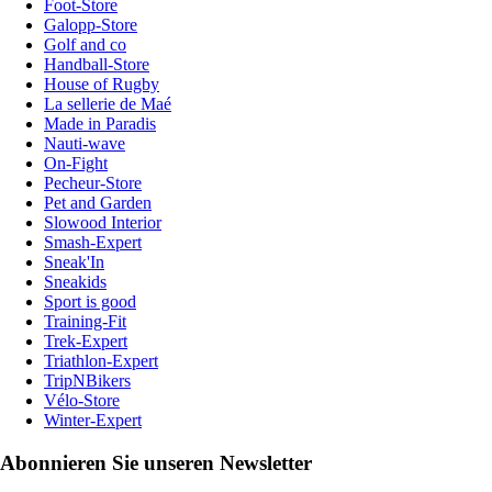
Foot-Store
Galopp-Store
Golf and co
Handball-Store
House of Rugby
La sellerie de Maé
Made in Paradis
Nauti-wave
On-Fight
Pecheur-Store
Pet and Garden
Slowood Interior
Smash-Expert
Sneak'In
Sneakids
Sport is good
Training-Fit
Trek-Expert
Triathlon-Expert
TripNBikers
Vélo-Store
Winter-Expert
Abonnieren Sie unseren Newsletter