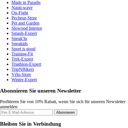
Made in Paradis
Nauti-wave
On-Fight
Pecheur-Store
Pet and Garden
Slowood Interior
Smash-Expert
Sneak'In
Sneakids
Sport is good
Training-Fit
Trek-Expert
Triathlon-Expert
TripNBikers
Vélo-Store
Winter-Expert
Abonnieren Sie unseren Newsletter
Profitieren Sie von 10% Rabatt, wenn Sie sich für unseren Newsletter
anmelden
Abonnieren
Bleiben Sie in Verbindung