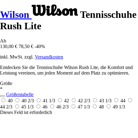
Wilson
Tennisschuhe
Rush Lite
Ab
130,00 €
78,50 €
-40%
inkl. MwSt. zzgl.
Versandkosten
Entdecken Sie die Tennisschuhe Wilson Rush Lite, die Komfort und
Leistung vereinen, um jeden Moment auf dem Platz zu optimieren.
Größe
*
Größentabelle
40
40 2/3
41 1/3
42
42 2/3
43 1/3
44
44 2/3
45 1/3
46
46 2/3
47 1/3
48
49 1/3
Dieses Feld ist erforderlich