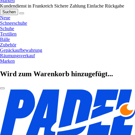
Marken
Kundendienst in Frankreich
Sichere Zahlung
Einfache Rückgabe
Suchen
Neue
Schneeschuhe
Schuhe
Textilien
Bälle
Zubehör
Gepäckaufbewahrung
Räumungsverkauf
Marken
Wird zum Warenkorb hinzugefügt...