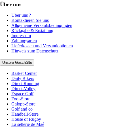
Über uns
Über uns ?
Kontaktieren Sie uns
Allgemeine Verkaufsbedingungen
Rückgabe & Erstattung
Impressum
Zahlungsarten
Lieferkosten und Versandoptionen
Hinweis zum Datenschutz
Unsere Geschäfte
Basket-Center
Daily Bikers
Direct Running
Direct-Volley
Espace Golf
Foot-Store
Galopp-Store
Golf and co
Handball-Store
House of Rugby
La sellerie de Maé