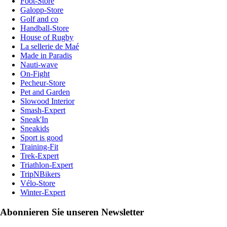
Foot-Store
Galopp-Store
Golf and co
Handball-Store
House of Rugby
La sellerie de Maé
Made in Paradis
Nauti-wave
On-Fight
Pecheur-Store
Pet and Garden
Slowood Interior
Smash-Expert
Sneak'In
Sneakids
Sport is good
Training-Fit
Trek-Expert
Triathlon-Expert
TripNBikers
Vélo-Store
Winter-Expert
Abonnieren Sie unseren Newsletter