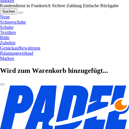
Marken
Kundendienst in Frankreich
Sichere Zahlung
Einfache Rückgabe
Suchen
Neue
Schneeschuhe
Schuhe
Textilien
Bälle
Zubehör
Gepäckaufbewahrung
Räumungsverkauf
Marken
Wird zum Warenkorb hinzugefügt...