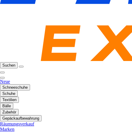
Suchen
Neue
Schneeschuhe
Schuhe
Textilien
Bälle
Zubehör
Gepäckaufbewahrung
Räumungsverkauf
Marken