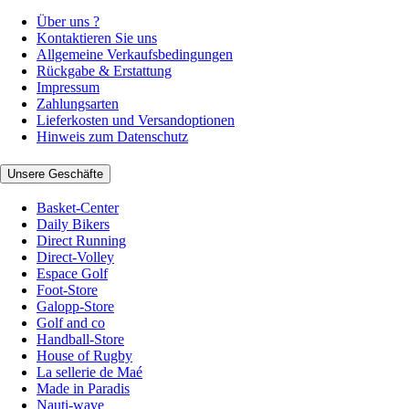
Über uns ?
Kontaktieren Sie uns
Allgemeine Verkaufsbedingungen
Rückgabe & Erstattung
Impressum
Zahlungsarten
Lieferkosten und Versandoptionen
Hinweis zum Datenschutz
Unsere Geschäfte
Basket-Center
Daily Bikers
Direct Running
Direct-Volley
Espace Golf
Foot-Store
Galopp-Store
Golf and co
Handball-Store
House of Rugby
La sellerie de Maé
Made in Paradis
Nauti-wave