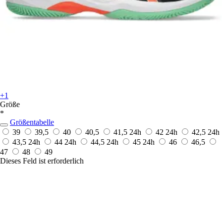
+1
Größe
*
Größentabelle
39
39,5
40
40,5
41,5
24h
42
24h
42,5
24h
43,5
24h
44
24h
44,5
24h
45
24h
46
46,5
47
48
49
Dieses Feld ist erforderlich