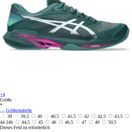
+4
Größe
*
Größentabelle
39
39,5
40
40,5
41,5
42
42,5
43,5
44
24h
44,5
45
46
46,5
47
49
50,5
Dieses Feld ist erforderlich