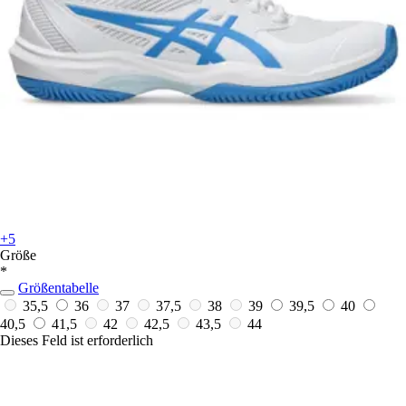
+5
Größe
*
Größentabelle
35,5
36
37
37,5
38
39
39,5
40
40,5
41,5
42
42,5
43,5
44
Dieses Feld ist erforderlich