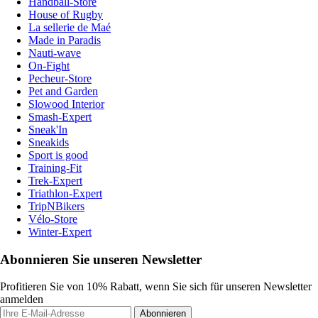
Handball-Store
House of Rugby
La sellerie de Maé
Made in Paradis
Nauti-wave
On-Fight
Pecheur-Store
Pet and Garden
Slowood Interior
Smash-Expert
Sneak'In
Sneakids
Sport is good
Training-Fit
Trek-Expert
Triathlon-Expert
TripNBikers
Vélo-Store
Winter-Expert
Abonnieren Sie unseren Newsletter
Profitieren Sie von 10% Rabatt, wenn Sie sich für unseren Newsletter
anmelden
Abonnieren