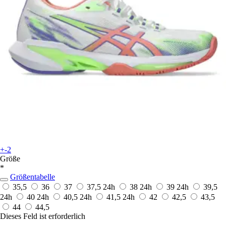
+-2
Größe
*
Größentabelle
35,5
36
37
37,5
24h
38
24h
39
24h
39,5
24h
40
24h
40,5
24h
41,5
24h
42
42,5
43,5
44
44,5
Dieses Feld ist erforderlich