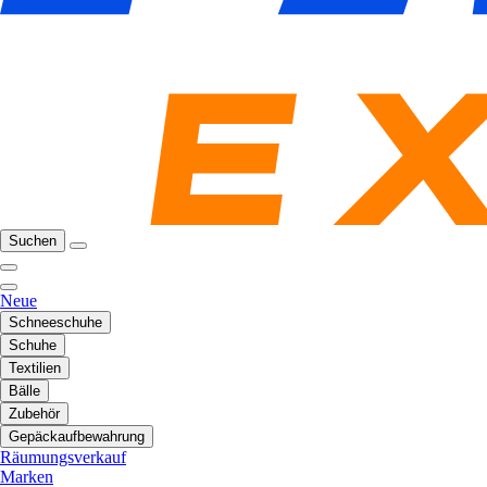
Suchen
Neue
Schneeschuhe
Schuhe
Textilien
Bälle
Zubehör
Gepäckaufbewahrung
Räumungsverkauf
Marken