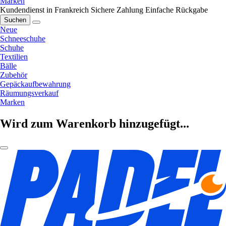
Marken
Kundendienst in Frankreich
Sichere Zahlung
Einfache Rückgabe
Suchen
Neue
Schneeschuhe
Schuhe
Textilien
Bälle
Zubehör
Gepäckaufbewahrung
Räumungsverkauf
Marken
Wird zum Warenkorb hinzugefügt...