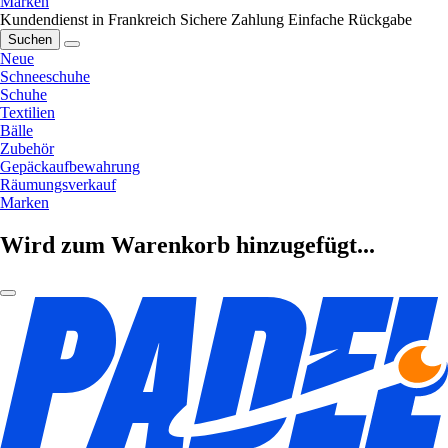
Marken
Kundendienst in Frankreich
Sichere Zahlung
Einfache Rückgabe
Suchen
Neue
Schneeschuhe
Schuhe
Textilien
Bälle
Zubehör
Gepäckaufbewahrung
Räumungsverkauf
Marken
Wird zum Warenkorb hinzugefügt...