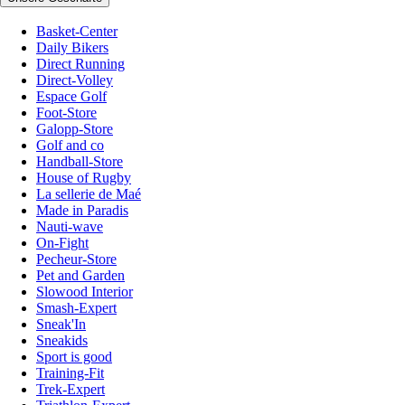
Basket-Center
Daily Bikers
Direct Running
Direct-Volley
Espace Golf
Foot-Store
Galopp-Store
Golf and co
Handball-Store
House of Rugby
La sellerie de Maé
Made in Paradis
Nauti-wave
On-Fight
Pecheur-Store
Pet and Garden
Slowood Interior
Smash-Expert
Sneak'In
Sneakids
Sport is good
Training-Fit
Trek-Expert