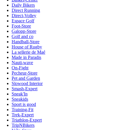
Daily Bikers
Direct Running
Direct-Volley
Espace Golf
Foot-Store
Galopp-Store
Golf and co
Handball-Store
House of Rugby
La sellerie de Maé
Made in Paradis
Nauti-wave
On-Fight
Pecheur-Store
Pet and Garden
Slowood Interior
Smash-Expert
Sneak'In
Sneakids
Sport is good
Training-Fit
Trek-Expert
Triathlon-Expert
TripNBikers