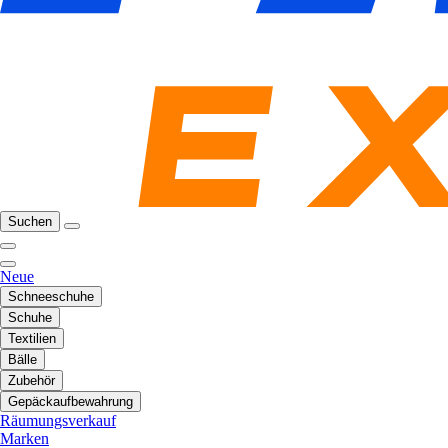
Suchen
Neue
Schneeschuhe
Schuhe
Textilien
Bälle
Zubehör
Gepäckaufbewahrung
Räumungsverkauf
Marken