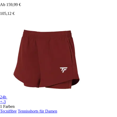
Ab
159,99 €
105,12 €
24h
+-3
1 Farben
Tecnifibre
Tennisshorts für Damen