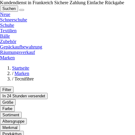
Kundendienst in Frankreich
Sichere Zahlung
Einfache Rückgabe
Suchen
Neue
Schneeschuhe
Schuhe
Textilien
Bälle
Zubehör
Gepäckaufbewahrung
Räumungsverkauf
Marken
Startseite
/
Marken
/
Tecnifibre
Filter
In 24 Stunden versendet
Größe
Farbe
Sortiment
Altersgruppe
Merkmal
Produkttyp