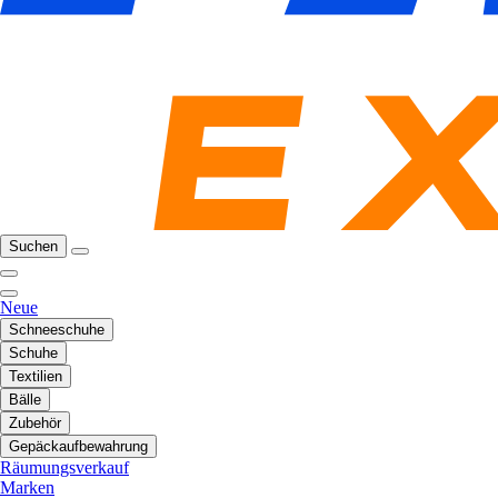
Suchen
Neue
Schneeschuhe
Schuhe
Textilien
Bälle
Zubehör
Gepäckaufbewahrung
Räumungsverkauf
Marken