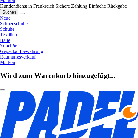
Marken
Kundendienst in Frankreich
Sichere Zahlung
Einfache Rückgabe
Suchen
Neue
Schneeschuhe
Schuhe
Textilien
Bälle
Zubehör
Gepäckaufbewahrung
Räumungsverkauf
Marken
Wird zum Warenkorb hinzugefügt...