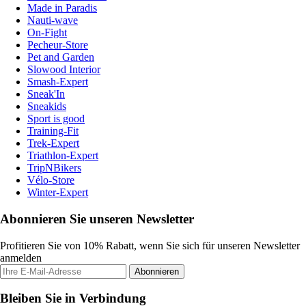
Made in Paradis
Nauti-wave
On-Fight
Pecheur-Store
Pet and Garden
Slowood Interior
Smash-Expert
Sneak'In
Sneakids
Sport is good
Training-Fit
Trek-Expert
Triathlon-Expert
TripNBikers
Vélo-Store
Winter-Expert
Abonnieren Sie unseren Newsletter
Profitieren Sie von 10% Rabatt, wenn Sie sich für unseren Newsletter
anmelden
Abonnieren
Bleiben Sie in Verbindung