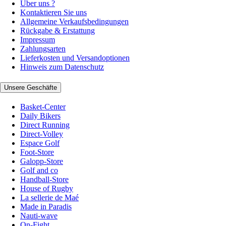
Über uns ?
Kontaktieren Sie uns
Allgemeine Verkaufsbedingungen
Rückgabe & Erstattung
Impressum
Zahlungsarten
Lieferkosten und Versandoptionen
Hinweis zum Datenschutz
Unsere Geschäfte
Basket-Center
Daily Bikers
Direct Running
Direct-Volley
Espace Golf
Foot-Store
Galopp-Store
Golf and co
Handball-Store
House of Rugby
La sellerie de Maé
Made in Paradis
Nauti-wave
On-Fight