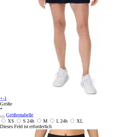
+-1
Größe
*
Größentabelle
XS
S
24h
M
L
24h
XL
Dieses Feld ist erforderlich