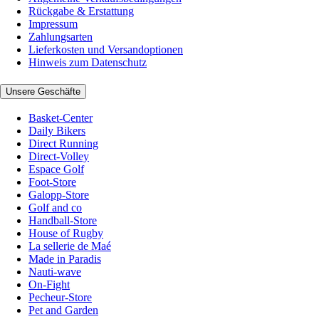
Rückgabe & Erstattung
Impressum
Zahlungsarten
Lieferkosten und Versandoptionen
Hinweis zum Datenschutz
Unsere Geschäfte
Basket-Center
Daily Bikers
Direct Running
Direct-Volley
Espace Golf
Foot-Store
Galopp-Store
Golf and co
Handball-Store
House of Rugby
La sellerie de Maé
Made in Paradis
Nauti-wave
On-Fight
Pecheur-Store
Pet and Garden