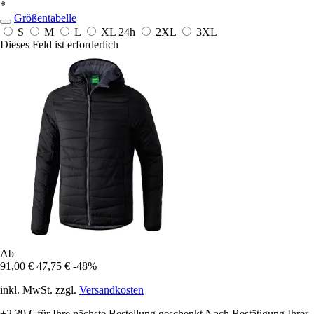
*
Größentabelle
S
M
L
XL
24h
2XL
3XL
Dieses Feld ist erforderlich
Ab
91,00 €
47,75 €
-48%
inkl. MwSt. zzgl.
Versandkosten
+2,39 €
für Ihre nächste Bestellung geschenkt
Nach Bestätigung Ihrer