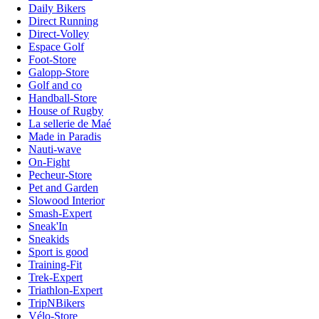
Daily Bikers
Direct Running
Direct-Volley
Espace Golf
Foot-Store
Galopp-Store
Golf and co
Handball-Store
House of Rugby
La sellerie de Maé
Made in Paradis
Nauti-wave
On-Fight
Pecheur-Store
Pet and Garden
Slowood Interior
Smash-Expert
Sneak'In
Sneakids
Sport is good
Training-Fit
Trek-Expert
Triathlon-Expert
TripNBikers
Vélo-Store