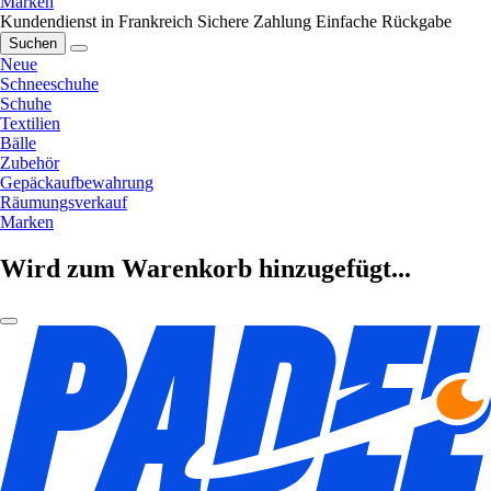
Marken
Kundendienst in Frankreich
Sichere Zahlung
Einfache Rückgabe
Suchen
Neue
Schneeschuhe
Schuhe
Textilien
Bälle
Zubehör
Gepäckaufbewahrung
Räumungsverkauf
Marken
Wird zum Warenkorb hinzugefügt...