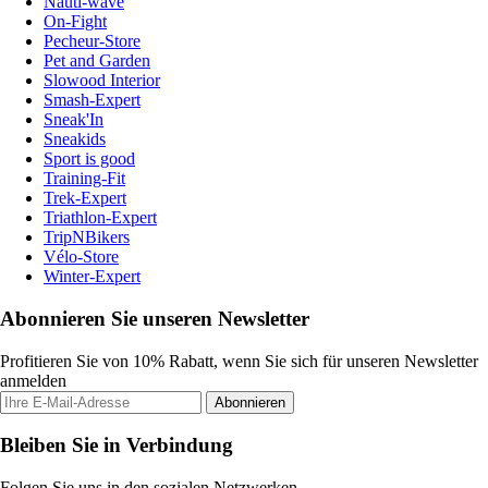
Nauti-wave
On-Fight
Pecheur-Store
Pet and Garden
Slowood Interior
Smash-Expert
Sneak'In
Sneakids
Sport is good
Training-Fit
Trek-Expert
Triathlon-Expert
TripNBikers
Vélo-Store
Winter-Expert
Abonnieren Sie unseren Newsletter
Profitieren Sie von 10% Rabatt, wenn Sie sich für unseren Newsletter
anmelden
Abonnieren
Bleiben Sie in Verbindung
Folgen Sie uns in den sozialen Netzwerken