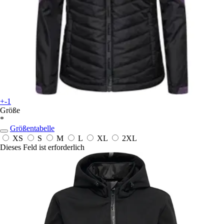
+-1
Größe
*
Größentabelle
XS
S
M
L
XL
2XL
Dieses Feld ist erforderlich