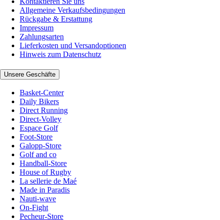
Kontaktieren Sie uns
Allgemeine Verkaufsbedingungen
Rückgabe & Erstattung
Impressum
Zahlungsarten
Lieferkosten und Versandoptionen
Hinweis zum Datenschutz
Unsere Geschäfte
Basket-Center
Daily Bikers
Direct Running
Direct-Volley
Espace Golf
Foot-Store
Galopp-Store
Golf and co
Handball-Store
House of Rugby
La sellerie de Maé
Made in Paradis
Nauti-wave
On-Fight
Pecheur-Store