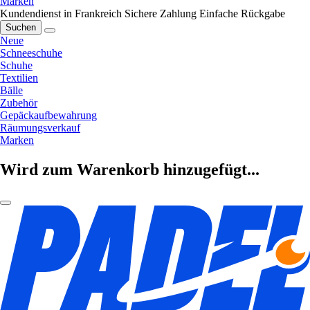
Marken
Kundendienst in Frankreich
Sichere Zahlung
Einfache Rückgabe
Suchen
Neue
Schneeschuhe
Schuhe
Textilien
Bälle
Zubehör
Gepäckaufbewahrung
Räumungsverkauf
Marken
Wird zum Warenkorb hinzugefügt...