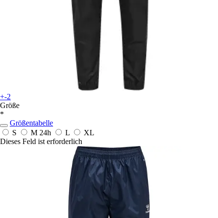
+-2
Größe
*
Größentabelle
S
M
24h
L
XL
Dieses Feld ist erforderlich