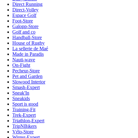
Direct Running
Direct-Volley
Espace Golf
Foot-Store
Galopp-Store
Golf and co
Handball-Store
House of Rugby
La sellerie de Maé
Made in Paradis
Nauti-wave
On-Fight
Pecheur-Store
Pet and Garden
Slowood Interior
Smash-Expert
Sneak'In
Sneakids
Sport is good
Training-Fit
Trek-Expert
Triathlon-Expert
TripNBikers
Vélo-Store
Winter-Expert