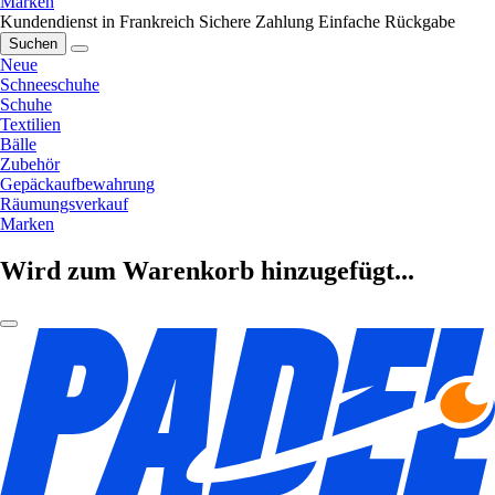
Marken
Kundendienst in Frankreich
Sichere Zahlung
Einfache Rückgabe
Suchen
Neue
Schneeschuhe
Schuhe
Textilien
Bälle
Zubehör
Gepäckaufbewahrung
Räumungsverkauf
Marken
Wird zum Warenkorb hinzugefügt...