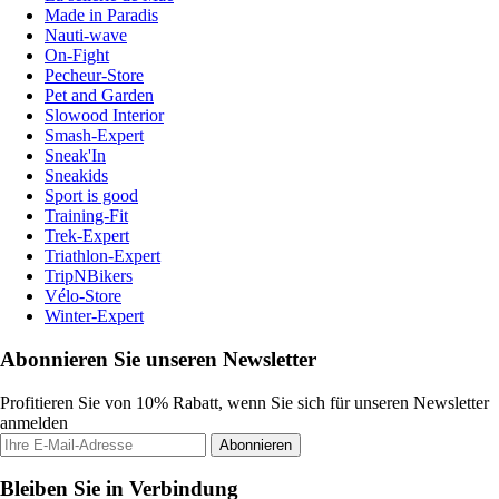
Made in Paradis
Nauti-wave
On-Fight
Pecheur-Store
Pet and Garden
Slowood Interior
Smash-Expert
Sneak'In
Sneakids
Sport is good
Training-Fit
Trek-Expert
Triathlon-Expert
TripNBikers
Vélo-Store
Winter-Expert
Abonnieren Sie unseren Newsletter
Profitieren Sie von 10% Rabatt, wenn Sie sich für unseren Newsletter
anmelden
Abonnieren
Bleiben Sie in Verbindung