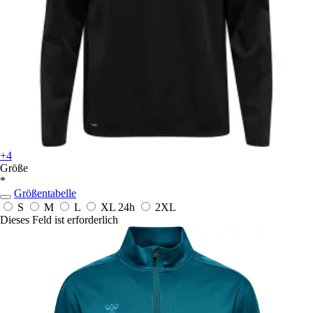
+4
Größe
*
Größentabelle
S
M
L
XL
24h
2XL
Dieses Feld ist erforderlich