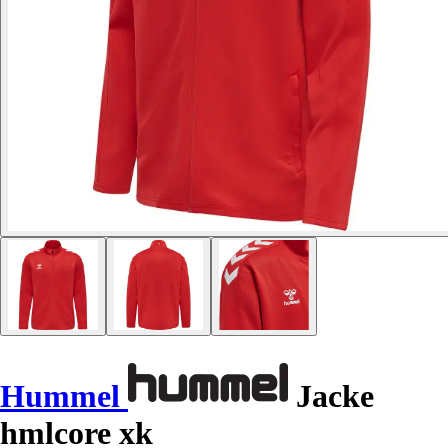
Hummel
Jacke
hmlcore xk