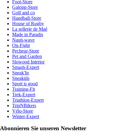
Foot-Store
Galopp-Store
Golf and co
Handball-Store
House of Rugby
La sellerie de Maé
Made in Paradis
Nauti-wave
On-Fight
Pecheur-Store
Pet and Garden
Slowood Interior
Smash-Expert
Sneak'In
Sneakids
Sport is good
Training-Fit
Trek-Expert
Triathlon-Expert
TripNBikers
Vélo-Store
Winter-Expert
Abonnieren Sie unseren Newsletter